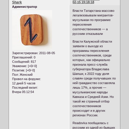
Shark
02-15 19:18:18
Администратор
Власти Татарстана массово
легализовывали мигрантов-
мусульман по программе
переселения
соотечественников — а
русским отказывали
Власти Калужской области
заявили о выходе из
программы переселения
Зарегистрирован
: 2011-08-05
соотечественников, среди
Приглашений:
0
которых, как официально
Сообщений:
817
признала пресс-служба
Уважение:
[+0/-0]
губернатора Владислава
Позитив:
[+0/-0]
Шапши, к 2022 году доля
Пол:
Женский
славян среди получавших по
Провел на форуме:
ней гражданство составляла
12 дней 5 часов
лишь 17%, а прочие —
Последний визит:
Вчера 05:12:54
мусульманские народы
Кавказа и Средней Азии. Но
такой же странный отбор
соотечественников
происходит и в других
регионах России.
Readovka пообщалась с
русским из одной из бывших