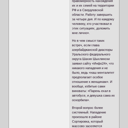
правомерность нахождения
их и их семей на территории
РФ и в Свердловской
области. Работу завершить
за четыре дня. И по каждому
человеку, кто участвовал в
этих ситуациях, доложить
мне лично».
Но в чем смысл таких
встреч, если глава
азербайджанской диаспоры
Уральского федерального
округа Шахин Шыхлински
заявил сайту «Инфо24», что
никакого нападения и не
было, ведь «наш менталитет
предполагает особое
отношение к женщинам». И
вообще, избитые сами
виноваты: «Парень ехал в
автобусе, и девушка сама их
оскорбила».
Второй вопрос более
системный. Нападение
произошло в районе
Сортировка, который
массово заселяется