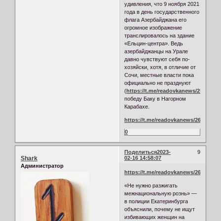
удивления, что 9 ноября 2021
года в день государственного
флага Азербайджана его
огромное изображение
транслировалось на здание
«Ельцин-центра». Ведь
азербайджанцы на Урале
давно чувствуют себя по-
хозяйски, хотя, в отличие от
Сочи, местные власти пока
официально не празднуют
(
https://t.me/readovkanews/25621
)
победу Баку в Нагорном
Карабахе.
https://t.me/readovkanews/26157
0
Поделиться
2023-
9
Shark
02-16 14:58:07
Администратор
https://t.me/readovkanews/26281
«Не нужно разжигать
межнациональную рознь» —
в полиции Екатеринбурга
объяснили, почему не ищут
избивающих женщин на