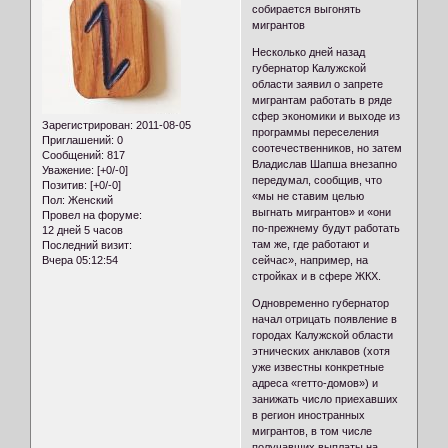
собирается выгонять
мигрантов
Несколько дней назад
губернатор Калужской
области заявил о запрете
мигрантам работать в ряде
сфер экономики и выходе из
Зарегистрирован
: 2011-08-05
программы переселения
Приглашений:
0
соотечественников, но затем
Сообщений:
817
Владислав Шапша внезапно
Уважение:
[+0/-0]
передумал, сообщив, что
Позитив:
[+0/-0]
«мы не ставим целью
Пол:
Женский
выгнать мигрантов» и «они
Провел на форуме:
по-прежнему будут работать
12 дней 5 часов
там же, где работают и
Последний визит:
Вчера 05:12:54
сейчас», например, на
стройках и в сфере ЖКХ.
Одновременно губернатор
начал отрицать появление в
городах Калужской области
этнических анклавов (хотя
уже известны конкретные
адреса «гетто-домов») и
занижать число приехавших
в регион иностранных
мигрантов, в том числе
получавших выплаты на