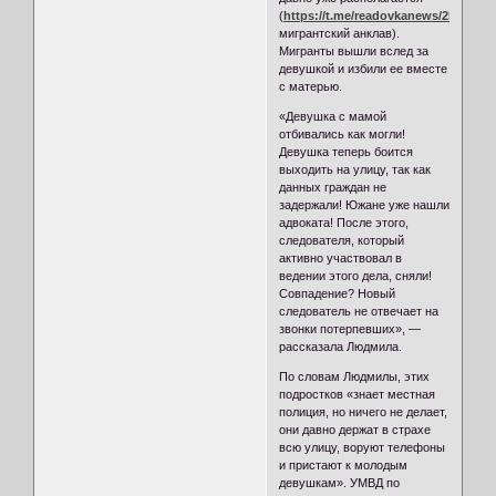
(
https://t.me/readovkanews/25431
)
мигрантский анклав).
Мигранты вышли вслед за
девушкой и избили ее вместе
с матерью.
«Девушка с мамой
отбивались как могли!
Девушка теперь боится
выходить на улицу, так как
данных граждан не
задержали! Южане уже нашли
адвоката! После этого,
следователя, который
активно участвовал в
ведении этого дела, сняли!
Совпадение? Новый
следователь не отвечает на
звонки потерпевших», —
рассказала Людмила.
По словам Людмилы, этих
подростков «знает местная
полиция, но ничего не делает,
они давно держат в страхе
всю улицу, воруют телефоны
и пристают к молодым
девушкам». УМВД по