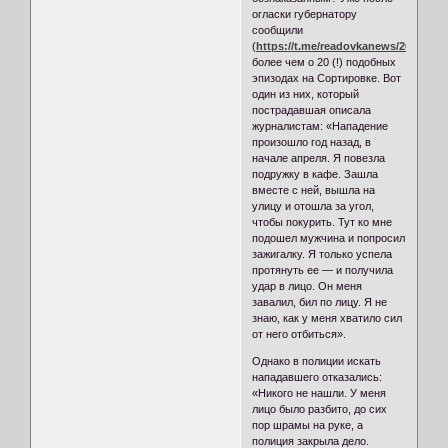
огласки губернатору
сообщили
(
https://t.me/readovkanews/26048
)
более чем о 20 (!) подобных
эпизодах на Сортировке. Вот
один из них, который
пострадавшая описала
журналистам: «Нападение
произошло год назад, в
начале апреля. Я повезла
подружку в кафе. Зашла
вместе с ней, вышла на
улицу и отошла за угол,
чтобы покурить. Тут ко мне
подошел мужчина и попросил
зажигалку. Я только успела
протянуть ее — и получила
удар в лицо. Он меня
завалил, бил по лицу. Я не
знаю, как у меня хватило сил
от него отбиться».
Однако в полиции искать
нападавшего отказались:
«Никого не нашли. У меня
лицо было разбито, до сих
пор шрамы на руке, а
полиция закрыла дело.