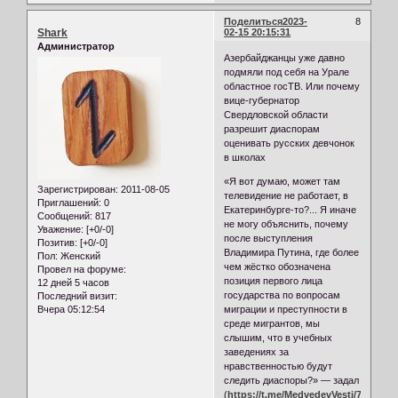
Поделиться
2023-
8
Shark
02-15 20:15:31
Администратор
Азербайджанцы уже давно
подмяли под себя на Урале
областное госТВ. Или почему
вице-губернатор
Свердловской области
разрешит диаспорам
оценивать русских девчонок
в школах
«Я вот думаю, может там
Зарегистрирован
: 2011-08-05
телевидение не работает, в
Приглашений:
0
Екатеринбурге-то?... Я иначе
Сообщений:
817
не могу объяснить, почему
Уважение:
[+0/-0]
после выступления
Позитив:
[+0/-0]
Владимира Путина, где более
Пол:
Женский
чем жёстко обозначена
Провел на форуме:
позиция первого лица
12 дней 5 часов
государства по вопросам
Последний визит:
Вчера 05:12:54
миграции и преступности в
среде мигрантов, мы
слышим, что в учебных
заведениях за
нравственностью будут
следить диаспоры?» — задал
(
https://t.me/MedvedevVesti/7536
)