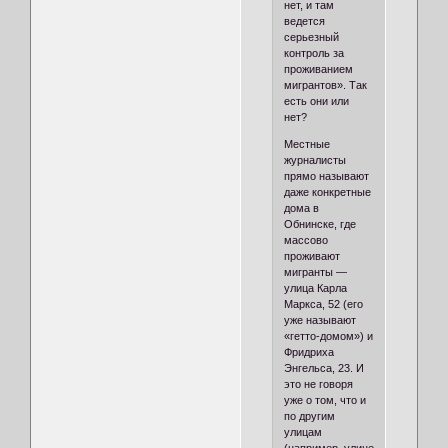
нет, и там
ведется
серьезный
контроль за
проживанием
мигрантов». Так
есть они или
нет?
Местные
журналисты
прямо называют
даже конкретные
дома в
Обнинске, где
массово
проживают
мигранты —
улица Карла
Маркса, 52 (его
уже называют
«гетто-домом») и
Фридриха
Энгельса, 23. И
это не говоря
уже о том, что и
по другим
улицам