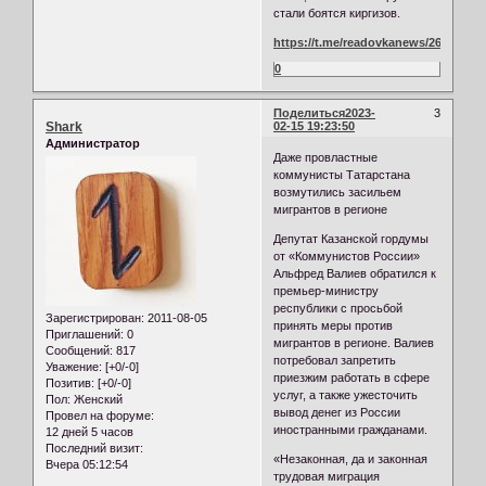
стали боятся киргизов.
https://t.me/readovkanews/26004
0
Поделиться
2023-
3
Shark
02-15 19:23:50
Администратор
Даже провластные
коммунисты Татарстана
возмутились засильем
мигрантов в регионе
Депутат Казанской гордумы
от «Коммунистов России»
Альфред Валиев обратился к
премьер-министру
республики с просьбой
Зарегистрирован
: 2011-08-05
принять меры против
Приглашений:
0
мигрантов в регионе. Валиев
Сообщений:
817
потребовал запретить
Уважение:
[+0/-0]
приезжим работать в сфере
Позитив:
[+0/-0]
услуг, а также ужесточить
Пол:
Женский
вывод денег из России
Провел на форуме:
иностранными гражданами.
12 дней 5 часов
Последний визит:
«Незаконная, да и законная
Вчера 05:12:54
трудовая миграция