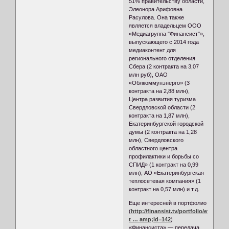
51% правительству области,
Элеонора Арифовна
Расулова. Она также
является владельцем ООО
«Медиагруппа "Финансист"»,
выпускающего с 2014 года
медиаконтент для
регионального отделения
Сбера (2 контракта на 3,07
млн руб), ОАО
«Облкоммунэнерго» (3
контракта на 2,88 млн),
Центра развития туризма
Свердловской области (2
контракта на 1,87 млн),
Екатеринбургской городской
думы (2 контракта на 1,28
млн), Свердловского
областного центра
профилактики и борьбы со
СПИД» (1 контракт на 0,99
млн), АО «Екатеринбургская
теплосетевая компания» (1
контракт на 0,57 млн) и т.д.
Еще интересней в портфолио
(
http://finansist.tv/portfolio/efirnye-
t … amp;id=142
)
«Финансиста» — передача