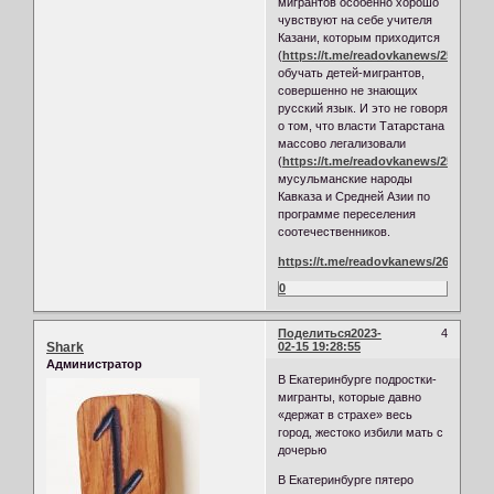
мигрантов особенно хорошо
чувствуют на себе учителя
Казани, которым приходится
(
https://t.me/readovkanews/25317
)
обучать детей-мигрантов,
совершенно не знающих
русский язык. И это не говоря
о том, что власти Татарстана
массово легализовали
(
https://t.me/readovkanews/25987
)
мусульманские народы
Кавказа и Средней Азии по
программе переселения
соотечественников.
https://t.me/readovkanews/26006
0
Поделиться
2023-
4
Shark
02-15 19:28:55
Администратор
В Екатеринбурге подростки-
мигранты, которые давно
«держат в страхе» весь
город, жестоко избили мать с
дочерью
В Екатеринбурге пятеро