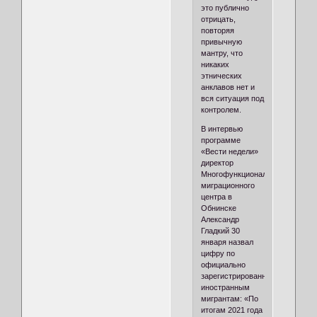
это публично
отрицать,
повторяя
привычную
мантру, что
никаких
этнических
анклавов нет и
вся ситуация под
контролем.
В интервью
программе
«Вести недели»
директор
Многофункционального
миграционного
центра в
Обнинске
Александр
Гладкий 30
января назвал
цифру по
официально
зарегистрированным
иностранным
мигрантам: «По
итогам 2021 года