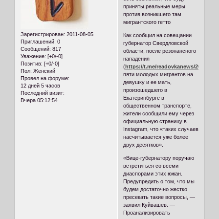
приняты реальные меры
против возникшего там
мигрантского гетто
Зарегистрирован
: 2011-08-05
Как сообщил на совещании
Приглашений:
0
губернатор Свердловской
Сообщений:
817
области, после резонансного
Уважение:
[+0/-0]
нападения
Позитив:
[+0/-0]
(
https://t.me/readovkanews/26017
)
Пол:
Женский
пяти молодых мигрантов на
Провел на форуме:
девушку и ее мать,
12 дней 5 часов
произошедшего в
Последний визит:
Екатеринбурге в
Вчера 05:12:54
общественном транспорте,
жители сообщили ему через
официальную страницу в
Instagram, что «таких случаев
насчитывается уже более
двух десятков».
«Вице-губернатору поручаю
встретиться со всеми
диаспорами этих южан.
Предупредить о том, что мы
будем достаточно жестко
пресекать такие вопросы, —
заявил Куйвашев. —
Проанализировать