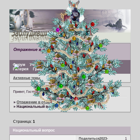
Отражение в отражениях
Форум
Участники
Поиск
Регистрация
Войти
Галерея
Графический редактор
Активные темы
Привет, Гость!
Войдите
или
зарегистрируйтесь
.
»
Отражение в отражениях
»
Заметки на память
»
Национальный вопрос
Страница:
1
Национальный вопрос
Поделиться
2023-
1