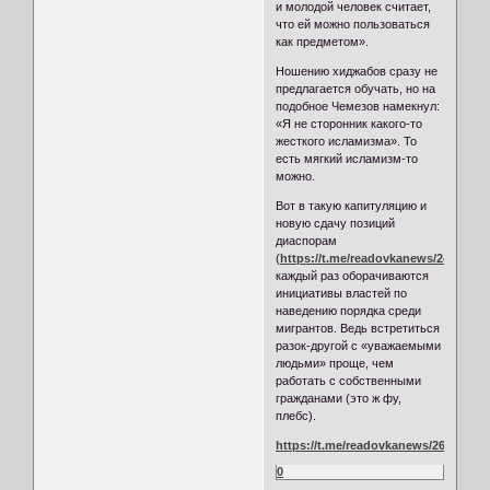
и молодой человек считает,
что ей можно пользоваться
как предметом».
Ношению хиджабов сразу не
предлагается обучать, но на
подобное Чемезов намекнул:
«Я не сторонник какого-то
жесткого исламизма». То
есть мягкий исламизм-то
можно.
Вот в такую капитуляцию и
новую сдачу позиций
диаспорам
(
https://t.me/readovkanews/24174
)
каждый раз оборачиваются
инициативы властей по
наведению порядка среди
мигрантов. Ведь встретиться
разок-другой с «уважаемыми
людьми» проще, чем
работать с собственными
гражданами (это ж фу,
плебс).
https://t.me/readovkanews/26149
0