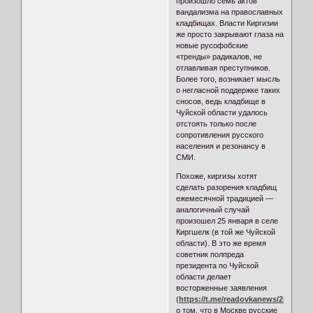
произошло семь актов
вандализма на православных
кладбищах. Власти Киргизии
же просто закрывают глаза на
новые русофобские
«тренды» радикалов, не
отлавливая преступников.
Более того, возникает мысль
о негласной поддержке таких
сносов, ведь кладбище в
Чуйской области удалось
отстоять только после
сопротивления русского
населения и резонансу в
СМИ.
Похоже, киргизы хотят
сделать разорения кладбищ
ежемесячной традицией —
аналогичный случай
произошел 25 января в селе
Киргшелк (в той же Чуйской
области). В это же время
советник полпреда
президента по Чуйской
области делает
восторженные заявления
(
https://t.me/readovkanews/25964
)
о том, что в Москве русские