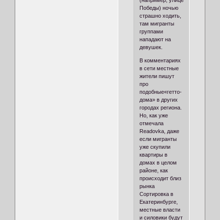
(например, улице
Победы) ночью
страшно ходить,
там мигранты
группами
нападают на
девушек.
В комментариях
в сети местные
жители пишут
про
подобные«гетто-
дома» в других
городах региона.
Но, как уже
отмечала
Readovka, даже
если мигранты
уже скупили
квартиры в
домах в целом
районе, как
происходит близ
рынка
Сортировка в
Екатеринбурге,
местные власти
и силовики будут