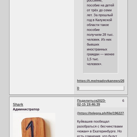
россияне,
пособие на детей
от трёх до семи
лет. За прошлый
год в Калужской
области такое
пособие
получили 28 тыс.
человек. Из них
бывших
иностранных
граждан — менее
1,5 тыс.
человек».
https://t.me/readovkanews/26024
0
Поделиться
2023-
6
Shark
02-15 19:46:39
Администратор
(
https://telegra.ph/file/196227e218d
Куйвашев пообещал
разобраться с бесчинствами
«южан» в Екатеринбурге. Но
есть сомнения, что будут