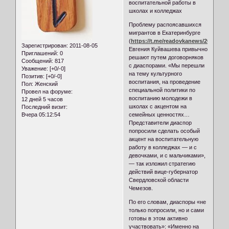
воспитательной работы в
школах и колледжах
Проблему распоясавшихся
мигрантов в Екатеринбурге
(
https://t.me/readovkanews/26048
)по
Зарегистрирован
: 2011-08-05
Евгения Куйвашева привычно
Приглашений:
0
решают путем договорняков
Сообщений:
817
с диаспорами. «Мы перешли
Уважение:
[+0/-0]
на тему культурного
Позитив:
[+0/-0]
воспитания, на проведение
Пол:
Женский
специальной политики по
Провел на форуме:
воспитанию молодежи в
12 дней 5 часов
школах с акцентом на
Последний визит:
Вчера 05:12:54
семейных ценностях…
Представители диаспор
попросили сделать особый
акцент на воспитательную
работу в колледжах — и с
девочками, и с мальчиками»,
— так изложил стратегию
действий вице-губернатор
Свердловской области
Чемезов.
По его словам, диаспоры «не
только попросили, но и сами
готовы в этом активно
участвовать»: «Именно на