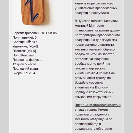
капля в море системного
уничтожения православных
кладбищ в республике
В Чуйской области Киргизии
местный Минтранс
планировал построить дорогу
Зарегистрирован
: 2011-08-05
на территории православного
Приглашений:
0
кладбища, но дал «заднюю»
Сообщений:
817
после активного протеста
Уважение:
[+0/-0]
местных жителей. Однако
Позитив:
[+0/-0]
осадочек, что называется,
Пол:
Женский
остался: как подобное
Провел на форуме:
вообще могло прийти в
12 дней 5 часов
головы к киргизским
Последний визит:
Вчера 05:12:54
чиновникам? И не идет ли
речь о новом тренде по
борьбе с «русским
влиянием» в Киргизии,
наряду с казахстанскими
языковыми патрулями?
(
https://t.me/readovkanews/25735
)То
вчера в городе Кемин
похитили ограждения с
местного кладбища, а за
прошедший год в
среднеазиатской стране