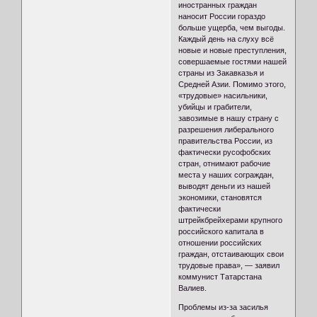
иностранных граждан
наносит России гораздо
больше ущерба, чем выгоды.
Каждый день на слуху всё
новые и новые преступления,
совершаемые гостями нашей
страны из Закавказья и
Средней Азии. Помимо этого,
«трудовые» насильники,
убийцы и грабители,
завозимые в нашу страну с
разрешения либерального
правительства России, из
фактически русофобских
стран, отнимают рабочие
места у наших сограждан,
выводят деньги из нашей
экономики, становятся
фактически
штрейкбрейхерами крупного
российского капитала в
отношении российских
граждан, отстаивающих свои
трудовые права», — заявил
коммунист Татарстана
Валиев.
Проблемы из-за засилья