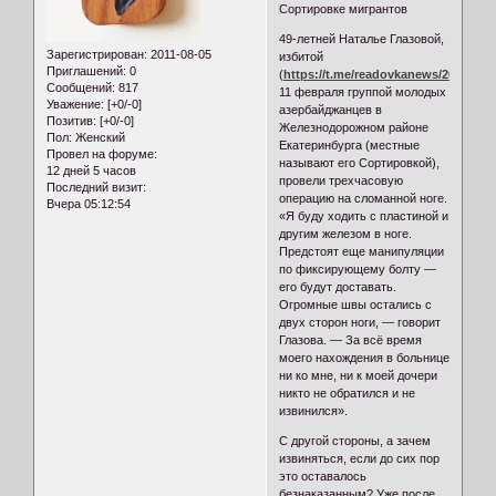
Сортировке мигрантов
49-летней Наталье Глазовой,
Зарегистрирован
: 2011-08-05
избитой
Приглашений:
0
(
https://t.me/readovkanews/26017
)
Сообщений:
817
11 февраля группой молодых
Уважение:
[+0/-0]
азербайджанцев в
Позитив:
[+0/-0]
Железнодорожном районе
Пол:
Женский
Екатеринбурга (местные
Провел на форуме:
называют его Сортировкой),
12 дней 5 часов
провели трехчасовую
Последний визит:
операцию на сломанной ноге.
Вчера 05:12:54
«Я буду ходить с пластиной и
другим железом в ноге.
Предстоят еще манипуляции
по фиксирующему болту —
его будут доставать.
Огромные швы остались с
двух сторон ноги, — говорит
Глазова. — За всё время
моего нахождения в больнице
ни ко мне, ни к моей дочери
никто не обратился и не
извинился».
С другой стороны, а зачем
извиняться, если до сих пор
это оставалось
безнаказанным? Уже после