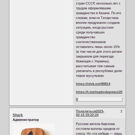
стран СССР, несколько лет с
трудом оформлявшим
гражданство в Казани. По его
словам, власти Татарстана
вполне продуманно создали
ситуацию, когда русских
среди получавших
гражданство
соотечественников
оставалось лишь около 15%
(в том числе для этого регион
закрывали для переезда
беженцев с Украины),
рассчитывая тем самым
увеличить в республике долю
тюрок-мусульман.
https://rdvk.net/88814
https://t.me/readovkanews/25987
0
Поделиться
2023-
2
Shark
02-15 19:22:24
Администратор
Русские жители Киргизии
отстояли могилы предков от
сноса. Но эта победа — лишь