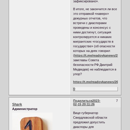
зафиксировано».
В итоге, не закончится ли все
это отправкой «наверх»
дежурных отчетов, что
встречи с диаспорами
проведены и консенсус с
ними достигнут, ситуация
контролируется и никаких
мигрантских «государств в
государстве» (об опасности
которых на днях говорил
(
https://t.me/readovkanews/25901
)
замглавы Совета
безопасности РФ Дмитрий
Медведев) не наблюдается в
упор?
https://t.me/readovkanews/26048
0
Поделиться
2023-
7
Shark
02-15 20:11:26
Администратор
Вице-губернатор
Свердловской области
предложил допустить
диаспоры для