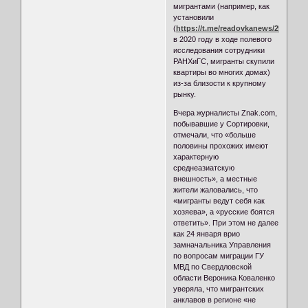
мигрантами (например, как
установили
(
https://t.me/readovkanews/25431
)
в 2020 году в ходе полевого
исследования сотрудники
РАНХиГС, мигранты скупили
квартиры во многих домах)
из-за близости к крупному
рынку.
Вчера журналисты Znak.com,
побывавшие у Сортировки,
отмечали, что «больше
половины прохожих имеют
характерную
среднеазиатскую
внешность», а местные
жители жаловались, что
«мигранты ведут себя как
хозяева», а «русские боятся
ответить». При этом не далее
как 24 января врио
замначальника Управления
по вопросам миграции ГУ
МВД по Свердловской
области Вероника Коваленко
уверяла, что мигрантских
анклавов в регионе «не