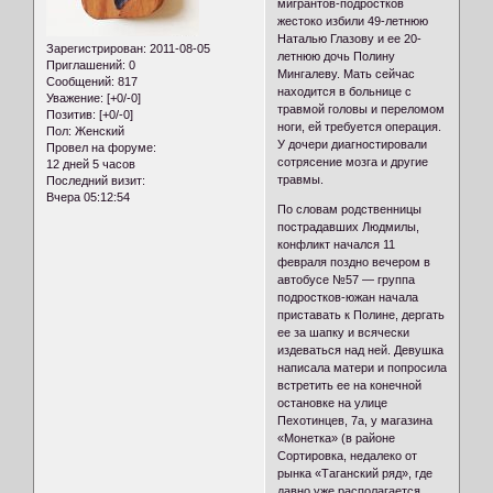
мигрантов-подростков
жестоко избили 49-летнюю
Наталью Глазову и ее 20-
Зарегистрирован
: 2011-08-05
летнюю дочь Полину
Приглашений:
0
Мингалеву. Мать сейчас
Сообщений:
817
находится в больнице с
Уважение:
[+0/-0]
травмой головы и переломом
Позитив:
[+0/-0]
ноги, ей требуется операция.
Пол:
Женский
У дочери диагностировали
Провел на форуме:
сотрясение мозга и другие
12 дней 5 часов
травмы.
Последний визит:
Вчера 05:12:54
По словам родственницы
пострадавших Людмилы,
конфликт начался 11
февраля поздно вечером в
автобусе №57 — группа
подростков-южан начала
приставать к Полине, дергать
ее за шапку и всячески
издеваться над ней. Девушка
написала матери и попросила
встретить ее на конечной
остановке на улице
Пехотинцев, 7а, у магазина
«Монетка» (в районе
Сортировка, недалеко от
рынка «Таганский ряд», где
давно уже располагается