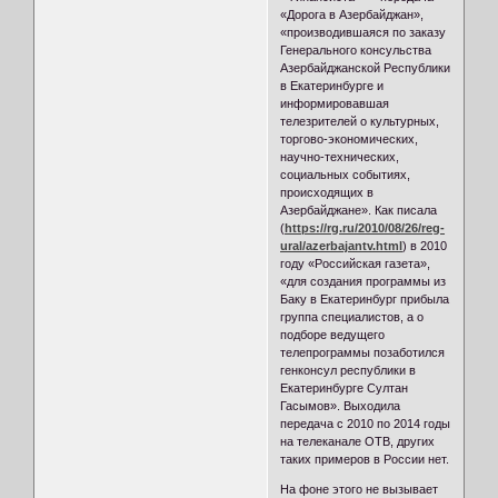
«Дорога в Азербайджан»,
«производившаяся по заказу
Генерального консульства
Азербайджанской Республики
в Екатеринбурге и
информировавшая
телезрителей о культурных,
торгово-экономических,
научно-технических,
социальных событиях,
происходящих в
Азербайджане». Как писала
(
https://rg.ru/2010/08/26/reg-
ural/azerbajantv.html
) в 2010
году «Российская газета»,
«для создания программы из
Баку в Екатеринбург прибыла
группа специалистов, а о
подборе ведущего
телепрограммы позаботился
генконсул республики в
Екатеринбурге Султан
Гасымов». Выходила
передача с 2010 по 2014 годы
на телеканале ОТВ, других
таких примеров в России нет.
На фоне этого не вызывает