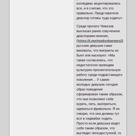
колледжах акцентировались
все, и я считаю, что это
правильно. Представители
диаспор готовы туда ходить».
Среди прочего Чемезов
высказал ранее озвученное
диаспорами мнение,
(
https://t.me/readovkanews/26048
)чт
русские девушки сами
виноваты, что мигранты их
бьют или насилуют: «Мы
также согласились, что
недостаточно проводим
культурно-просветительную
работу среди подрастающего
поколения… У самих
молодых девушек сегодня
образ поведения
сформирован таким образом,
что они позволяют себе
курить, пить, материться,
одеваться фривольно. Я не
говорю, что они должны тут
все в хиджабах ходить.
Просто если девушка ведет
себя таким образом, что
выглядит легкодоступной, то