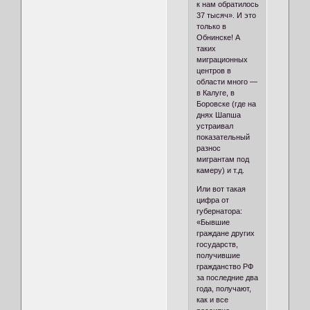
к нам обратилось
37 тысяч». И это
только в
Обнинске! А
таких
миграционных
центров в
области много —
в Калуге, в
Боровске (где на
днях Шапша
устраивал
показательный
разнос
мигрантам под
камеру) и т.д.
Или вот такая
цифра от
губернатора:
«Бывшие
граждане других
государств,
получившие
гражданство РФ
за последние два
года, получают,
как и все