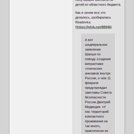
детей из областного бюджета.
Как и зачем все это
делалось, разбиралась
Readovka.
(
https://rdvk.net/88946
)
А вот
шедевральное
заявление
Шапши по
поводу создания
мигрантами
этнических
анклавов внутри
России, о чем 11
февраля
предупреждал
замглавы Совета
безопасности
России Дмитрий
Медведев: «У
нас территорий
компактного
проживания не
так много,
практически их