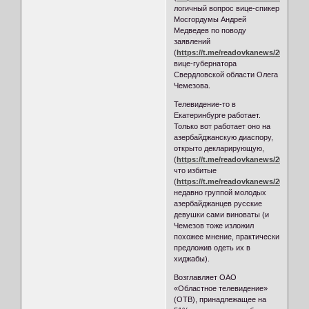
логичный вопрос вице-спикер
Мосгордумы Андрей
Медведев по поводу
заявлений
(
https://t.me/readovkanews/26149
)
вице-губернатора
Свердловской области Олега
Чемезова.
Телевидение-то в
Екатеринбурге работает.
Только вот работает оно на
азербайджанскую диаспору,
открыто декларирующую,
(
https://t.me/readovkanews/26048
)
что избитые
(
https://t.me/readovkanews/26017
)
недавно группой молодых
азербайджанцев русские
девушки сами виноваты (и
Чемезов тоже изложил
похожее мнение, практически
предложив одеть их в
хиджабы).
Возглавляет ОАО
«Областное телевидение»
(ОТВ), принадлежащее на