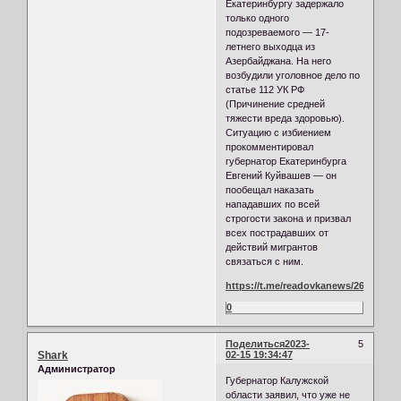
Екатеринбургу задержало
только одного
подозреваемого — 17-
летнего выходца из
Азербайджана. На него
возбудили уголовное дело по
статье 112 УК РФ
(Причинение средней
тяжести вреда здоровью).
Ситуацию с избиением
прокомментировал
губернатор Екатеринбурга
Евгений Куйвашев — он
пообещал наказать
нападавших по всей
строгости закона и призвал
всех пострадавших от
действий мигрантов
связаться с ним.
https://t.me/readovkanews/26017
0
Поделиться
2023-
5
Shark
02-15 19:34:47
Администратор
Губернатор Калужской
области заявил, что уже не