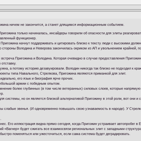
ожина ничем не закончится, а станет длящимся информационным событием.
ригожина только начиналась, инсайдеры говорили об опасности для элиты реагировать 
тавленный функционер.
и Пригожина начнут поддерживать и цитировать близко к тексту люди с высокими долж
о стороны Володина и Неверова закончилась окриком из АП и увольнением крайней, п
 встреча Пригожина и Володина. Которая очевидно в случае предоставления Пригожи
 отставку.
ужна, а потому историю дезавуировали. Володин никогда так близко не подходил к кра
проекты типа Навального, Стрелкова, Пригожина являются приманкой для элит.
идеально, его язык и биография ярче прочих.
небольшой армии с победным опытом.
 мнение более глубинных (в том числе ветеранных) силовых слоев, которые напрямую
ур.
ля системы, но он является близкой альтернативой Пригожину в этой роли, вот они и с
ы слабые звенья. (И одновременно повышать свою узнаваемость в народе). У Стрелко
.
знес. Его иллюстрация видна прямо сегодня, когда Пригожин устраивает автопробег в 
ий «Вагнер» будет сжигать все взаимосвязи региональных элит с западными структура
быстро поменяться или ужесточиться, если сама система будет деградировать.