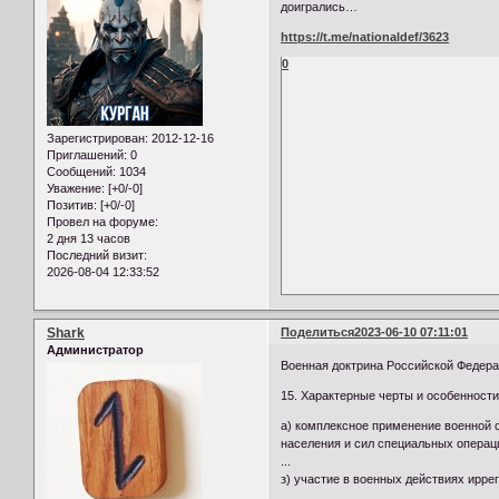
доигрались…
https://t.me/nationaldef/3623
0
Зарегистрирован
: 2012-12-16
Приглашений:
0
Сообщений:
1034
Уважение:
[+0/-0]
Позитив:
[+0/-0]
Провел на форуме:
2 дня 13 часов
Последний визит:
2026-08-04 12:33:52
Shark
Поделиться
2023-06-10 07:11:01
Администратор
Военная доктрина Российской Федера
15. Характерные черты и особенност
а) комплексное применение военной 
населения и сил специальных операц
...
з) участие в военных действиях ирр