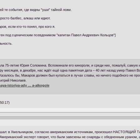
ей те события, где видны "уши" тайной ложи.
просто балбес, алкаш или идиот.
ов, если кто-то понял, про кого я.
тен под сценическим псевдонимом "капитан Павел Андреевич Кольцов"]
льность.
ала 75-летие Юрия Соломина. Вспоминали его кинороли, и среди них, пожалуй, самую
ру месяцев, в декабре, нас ждёт ещё одна памятная дата – 40 лет назад умер Павел В
Казалось бы, Макаров должен был купаться в лучах славы, но ничего подобного не п
итрий Николаев.
lnaya-istoriya-ady … a-alkogole
50:17)
 услышал: в Хмельницком, согласно американским источникам, произошел НАСТО
Американский эксперт говорит, что были завезены не снаряды с обедненным ураном, а