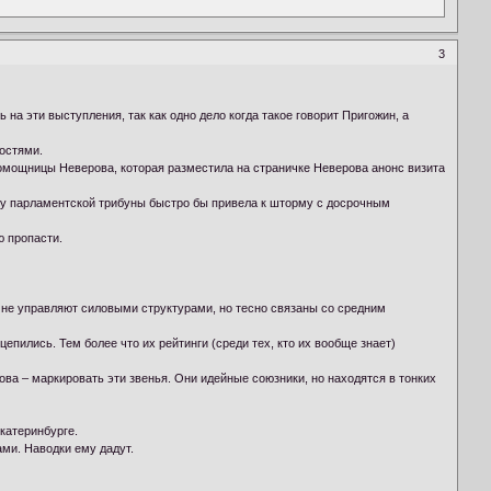
3
на эти выступления, так как одно дело когда такое говорит Пригожин, а
ностями.
омощницы Неверова, которая разместила на страничке Неверова анонс визита
ну парламентской трибуны быстро бы привела к шторму с досрочным
ю пропасти.
 не управляют силовыми структурами, но тесно связаны со средним
цепились. Тем более что их рейтинги (среди тех, кто их вообще знает)
ва – маркировать эти звенья. Они идейные союзники, но находятся в тонких
Екатеринбурге.
ми. Наводки ему дадут.