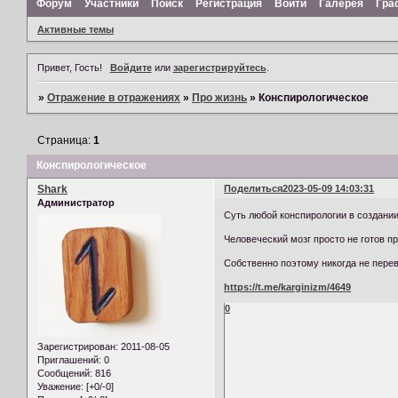
Форум
Участники
Поиск
Регистрация
Войти
Галерея
Гра
Активные темы
Привет, Гость!
Войдите
или
зарегистрируйтесь
.
»
Отражение в отражениях
»
Про жизнь
»
Конспирологическое
Страница:
1
Конспирологическое
Shark
Поделиться
2023-05-09 14:03:31
Администратор
Суть любой конспирологии в создании
Человеческий мозг просто не готов пр
Собственно поэтому никогда не перев
https://t.me/karginizm/4649
0
Зарегистрирован
: 2011-08-05
Приглашений:
0
Сообщений:
816
Уважение:
[+0/-0]