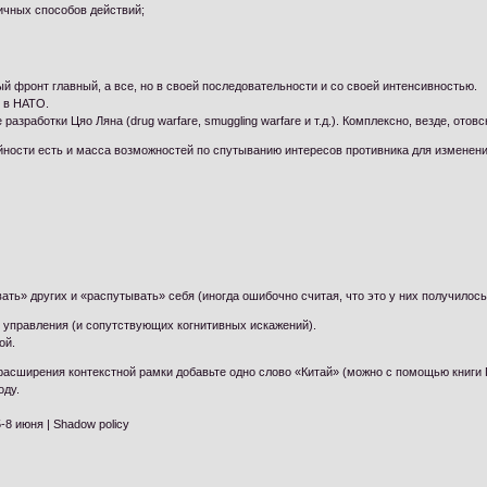
ичных способов действий;
й фронт главный, а все, но в своей последовательности и со своей интенсивностью.
и в НАТО.
азработки Цяо Ляна (drug warfare, smuggling warfare и т.д.). Комплексно, везде, отовс
ойности есть и масса возможностей по спутыванию интересов противника для изменен
ать» других и «распутывать» себя (иногда ошибочно считая, что это у них получилось
 управления (и сопутствующих когнитивных искажений).
ой.
 расширения контекстной рамки добавьте одно слово «Китай» (можно с помощью книги
оду.
8 июня | Shadow policy