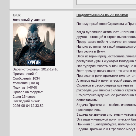
Gluk
Поделиться
2023-05-29 10:24:50
Активный участник
Почему яркий спор Стрелкова и Приг
Когда публичная активность Евгения П
другое - стоящий в строю высокопос
Представьте себе, что начнется, есл
Например попытка такой поддержки с
Пригожина в Думу.
Этой истории предшествовала личная
роспуском Думы и уходом Володина в
Эта турбулентность была никому не н
Зарегистрирован
: 2012-12-16
Этот пример показывает, что игра в 
Приглашений:
0
Пригожин в роли приманки смотрится 
Сообщений:
1034
А теперь ещё и политический лидер 
Уважение:
[+0/-0]
Стрелков в свою очередь озвучивает
Позитив:
[+0/-0]
руководящим звеном силовых структ
Провел на форуме:
Его риторика куда менее рискованна д
2 дня 13 часов
сопоставимы.
Последний визит:
Задача Пригожина – выбить из систем
2026-08-04 12:33:52
противоречиях.
Задача же звеньев системы – устоять
Эта игра – неплохой политический би
Начиная с Екатеринбурга, политическ
Задачи Пригожина и Стрелкова могут 