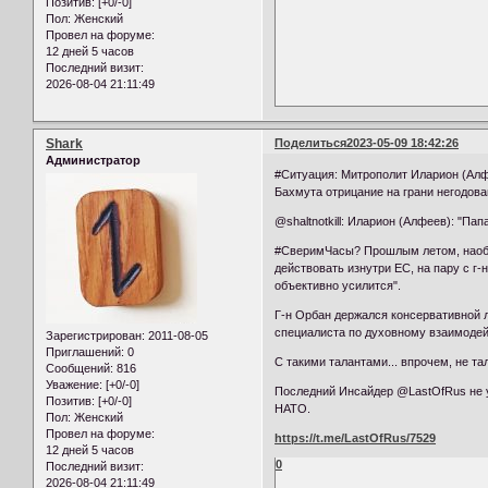
Позитив:
[+0/-0]
Пол:
Женский
Провел на форуме:
12 дней 5 часов
Последний визит:
2026-08-04 21:11:49
Shark
Поделиться
2023-05-09 18:42:26
Администратор
#Ситуация: Митрополит Иларион (Алф
Бахмута отрицание на грани негодова
@shaltnotkill: Иларион (Алфеев): "
#СверимЧасы? Прошлым летом, наобща
действовать изнутри ЕС, на пару с г
объективно усилится".
Г-н Орбан держался консервативной 
специалиста по духовному взаимодейс
Зарегистрирован
: 2011-08-05
Приглашений:
0
С такими талантами... впрочем, не 
Сообщений:
816
Уважение:
[+0/-0]
Последний Инсайдер @LastOfRus не у
Позитив:
[+0/-0]
НАТО.
Пол:
Женский
Провел на форуме:
https://t.me/LastOfRus/7529
12 дней 5 часов
0
Последний визит:
2026-08-04 21:11:49