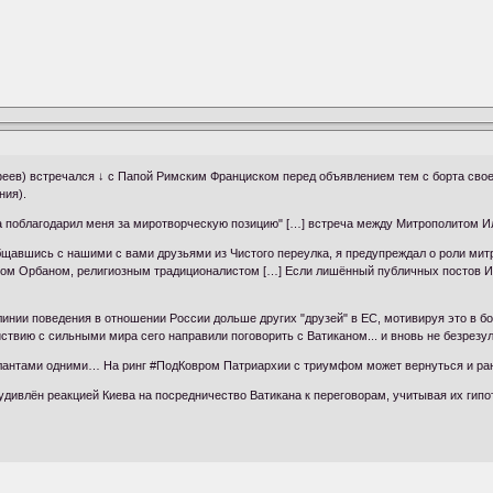
еев) встречался ↓ с Папой Римским Франциском перед объявлением тем с борта свое
ния).
Папа поблагодарил меня за миротворческую позицию" […] встреча между Митрополито
вшись с нашими с вами друзьями из Чистого переулка, я предупреждал о роли митр. 
-ном Орбаном, религиозным традиционалистом […] Если лишённый публичных постов Ил
линии поведения в отношении России дольше других "друзей" в ЕС, мотивируя это в 
твию с сильными мира сего направили поговорить с Ватиканом... и вновь не безрезул
талантами одними… На ринг #ПодКовром Патриархии с триумфом может вернуться и ра
дивлён реакцией Киева на посредничество Ватикана к переговорам, учитывая их гип