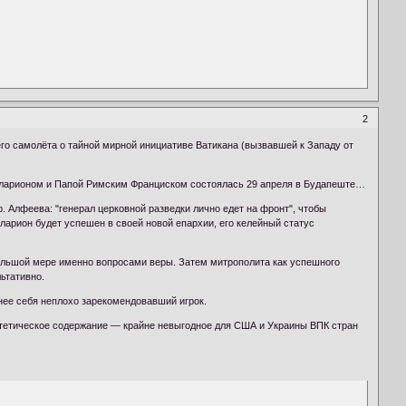
2
го самолёта о тайной мирной инициативе Ватикана (вызвавшей к Западу от
м Иларионом и Папой Римским Франциском состоялась 29 апреля в Будапеште…
Алфеева: "генерал церковной разведки лично едет на фронт", чтобы
арион будет успешен в своей новой епархии, его келейный статус
большой мере именно вопросами веры. Затем митрополита как успешного
ьтативно.
нее себя неплохо зарекомендовавший игрок.
отетическое содержание — крайне невыгодное для США и Украины ВПК стран