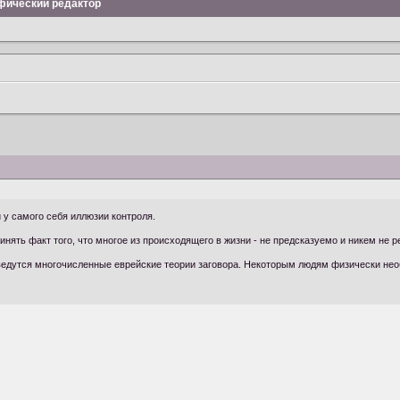
фический редактор
 у самого себя иллюзии контроля.
инять факт того, что многое из происходящего в жизни - не предсказуемо и никем не р
едутся многочисленные еврейские теории заговора. Некоторым людям физически необх