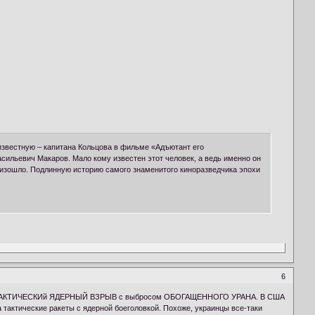
 известную – капитана Кольцова в фильме «Адъютант его
асильевич Макаров. Мало кому известен этот человек, а ведь именно он
роизошло. Подлинную историю самого знаменитого киноразведчика эпохи
6
ЯЩИЙ ТАКТИЧЕСКИй ЯДЕРНЫЙ ВЗРЫВ с выбросом ОБОГАЩЕННОГО УРАНА. В США
 тактические ракеты с ядерной боеголовкой. Похоже, украинцы все-таки