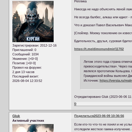
Реплика
Никогда не надо объяснять явной лаж
Не всегда балбес, алкаш или идиот - 
Что и доказал Павел Васильевич Макар
[Спойлер. Моему поколению он извес
Бдительность, друзья, суровая бдите
Зарегистрирован
: 2012-12-16
https://t.me/dimonundmir/11702
Приглашений:
0
Сообщений:
1034
Уважение:
[+0/-0]
Летом этого года страна отмеч
Позитив:
[+0/-0]
превосходительства». Через па
Провел на форуме:
являлся прототипом Кольцова. 
2 дня 13 часов
Гражданской войны выяснял Дм
Последний визит:
Источник:
https://versia.ru/rea
2026-08-04 12:33:52
Отредактировано Gluk (2023-06-06 11:
0
Gluk
Поделиться
2023-06-09 10:36:56
Активный участник
Если кто-то что-то не понял и не
отследили жесткое гамма-излучение. 