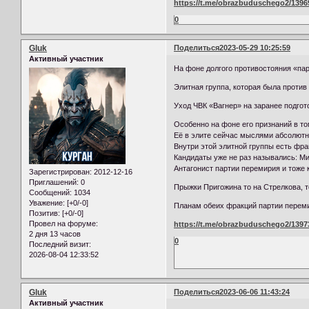
https://t.me/obrazbuduschego2/1396
0
Gluk
Поделиться
2023-05-29 10:25:59
Активный участник
На фоне долгого противостояния «па
Элитная группа, которая была против
Уход ЧВК «Вагнер» на заранее подгот
Особенно на фоне его признаний в т
Её в элите сейчас мыслями абсолютн
Внутри этой элитной группы есть фра
Кандидаты уже не раз назывались: М
Антагонист партии перемирия и тоже 
Зарегистрирован
: 2012-12-16
Приглашений:
0
Прыжки Пригожина то на Стрелкова, т
Сообщений:
1034
Уважение:
[+0/-0]
Планам обеих фракций партии перем
Позитив:
[+0/-0]
Провел на форуме:
https://t.me/obrazbuduschego2/1397
2 дня 13 часов
0
Последний визит:
2026-08-04 12:33:52
Gluk
Поделиться
2023-06-06 11:43:24
Активный участник