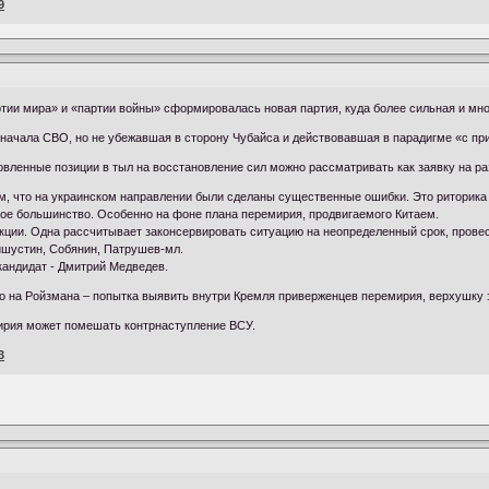
9
ртии мира» и «партии войны» сформировалась новая партия, куда более сильная и мн
 начала СВО, но не убежавшая в сторону Чубайса и действовавшая в парадигме «с пр
овленные позиции в тыл на восстановление сил можно рассматривать как заявку на р
ом, что на украинском направлении были сделаны существенные ошибки. Это риторика
ое большинство. Особенно на фоне плана перемирия, продвигаемого Китаем.
кции. Одна рассчитывает законсервировать ситуацию на неопределенный срок, провес
ишустин, Собянин, Патрушев-мл.
кандидат - Дмитрий Медведев.
о на Ройзмана – попытка выявить внутри Кремля приверженцев перемирия, верхушку э
ирия может помешать контрнаступление ВСУ.
3