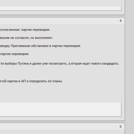
4
огочисленная: партия перемирия.
иказом не согласен, но выполняю».
азведку Пригожиным обстановки в партии перемирия.
 партии перемирия.
ти выборы Путина и далее уже посмотреть, а вторая ищет нового кандидата .
той партии в АП и определить её планы.
5