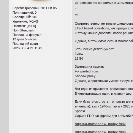
и) применение непрямых и асимметр
...
Зарегистрирован
: 2011-08-05
Приглашений:
0
***
Сообщений:
816
Уважение:
[+0/-0]
Соответственно, не только финансовы
Позитив:
[+0/-0]
Effect based operations, как придумал
Пол:
Женский
К этому можно добавить более ранние р
Провел на форуме:
12 дней 5 часов
Однако, в этой сложности и многосл
Последний визит:
2026-08-04 21:11:49
Это Россия делать умеет.
1view
13:54
Заметки на память
Forwarded from
Shadow policy
Однако, и противники умеют «запутыв
Вот один из примеров рефлексивного
В кинематографе один, в жизни – друг
Если будете смотреть, то просто для
тг-канала), как к 1940-м, так и к 2023 г
Sponsr
Сериал FDR как фрейм для событий 5-
https://t.me/shadow_policy/7042
https://t.me/shadow_policy/7043