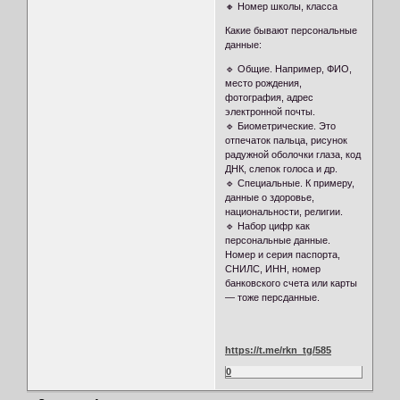
🔸 Номер школы, класса
Какие бывают персональные
данные:
🔹 Общие. Например, ФИО,
место рождения,
фотография, адрес
электронной почты.
🔹 Биометрические. Это
отпечаток пальца, рисунок
радужной оболочки глаза, код
ДНК, слепок голоса и др.
🔹 Специальные. К примеру,
данные о здоровье,
национальности, религии.
🔹 Набор цифр как
персональные данные.
Номер и серия паспорта,
СНИЛС, ИНН, номер
банковского счета или карты
— тоже персданные.
https://t.me/rkn_tg/585
0