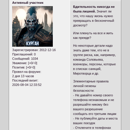
Активный участник
Бдительность никогда не
была лишней.
Значит ли
это, что нашу жизнь нужно
превращать в бесконечный
досмотр?
Или плюнуть на все и жить
как прежде?
Но некоторые детали надо
Зарегистрирован
: 2012-12-16
знать даже тем, кто не в
Приглашений:
0
группе риска, как, например,
Сообщений:
1034
команда Соловьева,
Уважение:
[+0/-0]
военкоры, персоны, которые
Позитив:
[+0/-0]
в списках санкций,
Провел на форуме:
Миротворца и др.
2 дня 13 часов
Последний визит:
Элементарные правила
2026-08-04 12:33:52
личной гигиены
безопасности:
⁃ Не давайте номер своего
телефона незнакомым и не
разрешайте никому без
вашего разрешение
сообщать его третьим лицам
⁃ Не публикуйте даты и места
ваших поездок
⁃ Отключите в телефонах