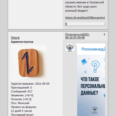
указано имение в Орловской
области. Вот куда ушел
военный бюджет!
https://t.me/SonOfMonarchy/10006
0
Поделиться
2023-
4
Shark
06-10 07:34:46
Администратор
Зарегистрирован
: 2011-08-05
Приглашений:
0
Сообщений:
817
Уважение:
[+0/-0]
Позитив:
[+0/-0]
Пол:
Женский
Провел на форуме:
12 дней 5 часов
Последний визит: