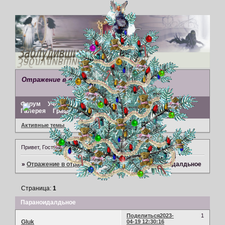
Отражение в отражениях
Форум
Участники
Поиск
Регистрация
Войти
Галерея
Графический редактор
Активные темы
Привет, Гость!
Войдите
или
зарегистрируйтесь
.
»
Отражение в отражениях
»
Про жизнь
»
Параноидалдьное
Страница:
1
Параноидалдьное
Поделиться
2023-
1
Gluk
04-19 12:30:16