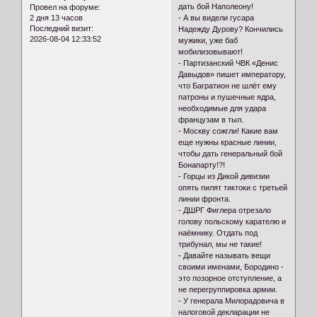
дать бой Наполеону!
Провел на форуме:
2 дня 13 часов
- А вы видели гусара
Последний визит:
Надежду Дурову? Кончились
2026-08-04 12:33:52
мужики, уже баб
мобилизовывают!
- Партизанский ЧВК «Денис
Давыдов» пишет императору,
что Багратион не шлёт ему
патроны и пушечные ядра,
необходимые для удара
французам в тыл.
- Москву сожгли! Какие вам
еще нужны красные линии,
чтобы дать генеральный бой
Бонапарту!?!
- Горцы из Дикой дивизии
опять пилят тиктоки с третьей
линии фронта.
- ДШРГ Фиглера отрезало
голову польскому карателю и
наёмнику. Отдать под
трибунал, мы не такие!
- Давайте называть вещи
своими именами, Бородино -
это позорное отступление, а
не перегруппировка армии.
- У генерала Милорадовича в
налоговой декларации не