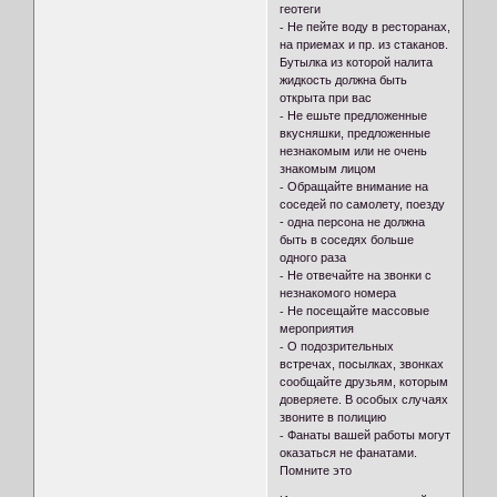
геотеги
⁃ Не пейте воду в ресторанах,
на приемах и пр. из стаканов.
Бутылка из которой налита
жидкость должна быть
открыта при вас
⁃ Не ешьте предложенные
вкусняшки, предложенные
незнакомым или не очень
знакомым лицом
⁃ Обращайте внимание на
соседей по самолету, поезду
- одна персона не должна
быть в соседях больше
одного раза
⁃ Не отвечайте на звонки с
незнакомого номера
⁃ Не посещайте массовые
мероприятия
⁃ О подозрительных
встречах, посылках, звонках
сообщайте друзьям, которым
доверяете. В особых случаях
звоните в полицию
⁃ Фанаты вашей работы могут
оказаться не фанатами.
Помните это