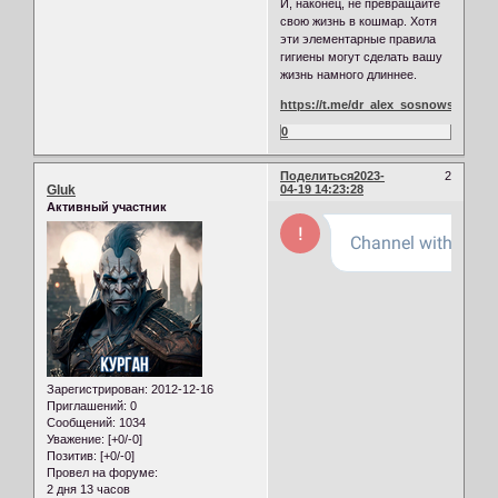
И, наконец, не превращайте
свою жизнь в кошмар. Хотя
эти элементарные правила
гигиены могут сделать вашу
жизнь намного длиннее.
https://t.me/dr_alex_sosnowski/2177
0
Поделиться
2023-
2
Gluk
04-19 14:23:28
Активный участник
Зарегистрирован
: 2012-12-16
Приглашений:
0
Сообщений:
1034
Уважение:
[+0/-0]
Позитив:
[+0/-0]
Провел на форуме:
2 дня 13 часов