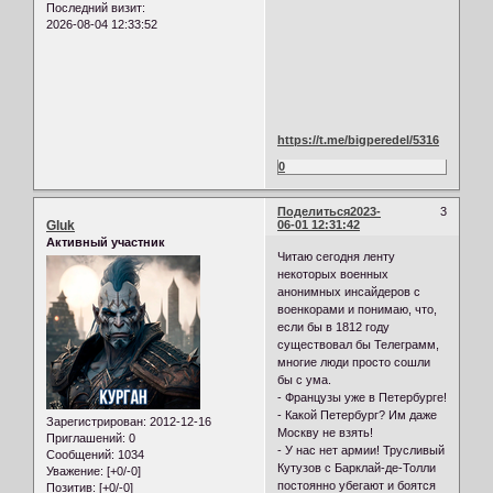
Последний визит:
2026-08-04 12:33:52
https://t.me/bigperedel/5316
0
Поделиться
2023-
3
Gluk
06-01 12:31:42
Активный участник
Читаю сегодня ленту
некоторых военных
анонимных инсайдеров с
военкорами и понимаю, что,
если бы в 1812 году
существовал бы Телеграмм,
многие люди просто сошли
бы с ума.
- Французы уже в Петербурге!
- Какой Петербург? Им даже
Зарегистрирован
: 2012-12-16
Москву не взять!
Приглашений:
0
- У нас нет армии! Трусливый
Сообщений:
1034
Кутузов с Барклай-де-Толли
Уважение:
[+0/-0]
постоянно убегают и боятся
Позитив:
[+0/-0]