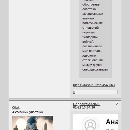
обострение
советско-
американских
военно-
политических
отношений
периода
"холодной
войны",
поставившее
мир на грань
ядерного
столкновения
между двумя
сверхдержавами.
https://tass.ru/info/4546063
0
Поделиться
2025-
2
Gluk
01-22 13:54:16
Активный участник