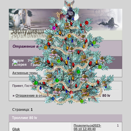
Отражение в отражениях
Форум
Участники
Поиск
Регистрация
Войти
Галерея
Графический редактор
Активные темы
Привет, Гость!
Войдите
или
зарегистрируйтесь
.
»
Отражение в отражениях
»
Про жизнь
»
Троллинг 80 lv
Страница:
1
Троллинг 80 lv
Поделиться
2023-
1
Gluk
08-10 12:49:40