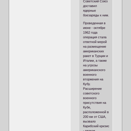
Советский Союз
доставил
ядерные
боезаряды к ним.
Проведенная в
июне - октябре
1962 года
операция стала
ответной мерой
на размещение
американских
ракет в Турции и
Италии, а также
на угрозы
американского
военного
вторжения на
Кубу.
Расширение
советского
военного
присутствия на
Кубе,
расположенной в
200 км от США,
вызвало
Карибский кризис
- резкое