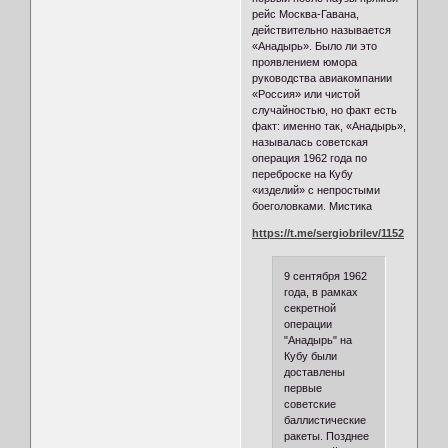
рейс Москва-Гавана,
действительно называется
«Анадырь». Было ли это
проявлением юмора
руководства авиакомпании
«Россия» или чистой
случайностью, но факт есть
факт: именно так, «Анадырь»,
называлась советская
операция 1962 года по
переброске на Кубу
«изделий» с непростыми
боеголовками. Мистика
https://t.me/sergiobrilev/1152
9 сентября 1962
года, в рамках
секретной
операции
"Анадырь" на
Кубу были
доставлены
первые
советские
баллистические
ракеты. Позднее