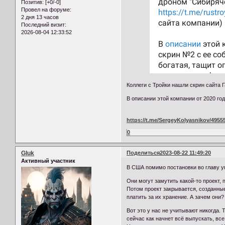
Позитив:
[+0/-0]
Провел на форуме:
2 дня 13 часов
Последний визит:
2026-08-04 12:33:52
Коллеги с Тройки нашли скрин сайта 
В описании этой компании от 2020 го
https://t.me/SergeyKolyasnikov/4955
0
Gluk
Поделиться
2023-08-22 11:49:20
Активный участник
В США помимо постановки во главу у
Они могут замутить какой-то проект, 
Потом проект закрывается, созданны
платить за их хранение. А зачем они
Вот это у нас не учитывают никогда.
сейчас как начнет всё выпускать, все