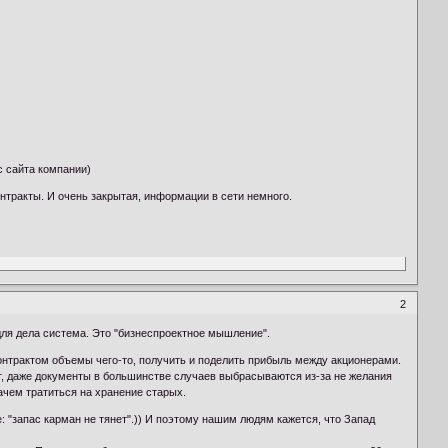
с сайта компании)
онтракты. И очень закрытая, информации в сети немного.
2
для дела система. Это "бизнеспроектное мышление".
 контрактом объемы чего-то, получить и поделить прибыль между акционерами.
ыт, даже документы в большинстве случаев выбрасываются из-за не желания
зачем тратиться на хранение старых.
: "запас карман не тянет".)) И поэтому нашим людям кажется, что Запад