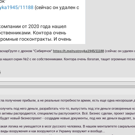
ГаскарГрупп с дроном "Сибирячок"
https://t.me/rustroyka1945/11188
(сейчас он удален 
да нашел скрин №2 с ее собственниками. Контора очень богатая, тащит огромные госк
5
гла получение прибыли, а не реальные потребности армии, есть еще одна нехорошая 
получить под него деньги, разработать что-то, выпустить под эти деньги оговоренные
е активы распродаются, специалисты распускаются. Всё. Бизнес сделан, проект закр
? Будет новый бизнеспроект - создадим новые документы, под них же деньги выделят, 
 Такая логика не умещается в мозг русского человека. В нашем менталитете сакральное
 виды вооружения и как вооружится и Украину вооружит и вообще...