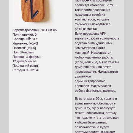
NETWORK, и последнее
слово тут ключевое. VPN —
технология построения
локальных сетей из
компьютеров, которые
физически находятся в
разных местах.
Зарегистрирован
: 2011-08-05
Если перекрыть VPN,
Приглашений:
0
теряется любая возможность
Сообщений:
817
подключения удалённых
Уважение:
[+0/-0]
Позитив:
[+0/-0]
компьютеров к сети
Пол:
Женский
компаний. Накрывается
Провел на форуме:
любая удалённая работа
12 дней 5 часов
(если, конечно, вы не тексты
Последний визит:
дома пишете и по почте
Сегодня 05:12:54
пересылаете). Накрывается
удалённое
администрирование
серверов. Накрывается
работа филиалов, наконец.
Будете, как в 90-х, ходить в
единственную сберкассу у
дома, в ту, где у вас будет
лежать сберкнижка, потому
что подключить этот филиал
к общей базе данных
возможности не будет.
Картами платить в каждом