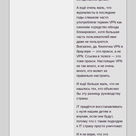
А ещё очень жаль, что
журналисты в последние
годы слишком часто
употребляли термин VPN как
синоним «средство обхода
блокировок», хотя большая
часть пользователей ими
даже не пользуются.
Внезапно, да. Кнопочка VPN в
браузере — это прокси, а не
VPN. Ссылка в телеге — это
тоже прокси. Настоящих VPN
не так много, и не очень
много, кто может их
правильно настроить.
И ещё больше жаль, что не
нашлось тех, кто объяснил
бы эту разницу руководству
страны.
IT придётся восстанавливать
с нуля нашим детям и
внукам, если они будут,
потому что с таким подходом
к IT страну просто уничтожат.
И я не верю, что это