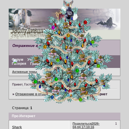
Отражение в отражениях
Форум
Участники
Поиск
Регистрация
Войти
Галерея
Графический редактор
Активные темы
Привет, Гость!
Войдите
или
зарегистрируйтесь
.
»
Отражение в отражениях
»
Про жизнь
»
Про Интернет
Страница:
1
Про Интернет
Поделиться
2026-
1
Shark
04-04 17:10:16