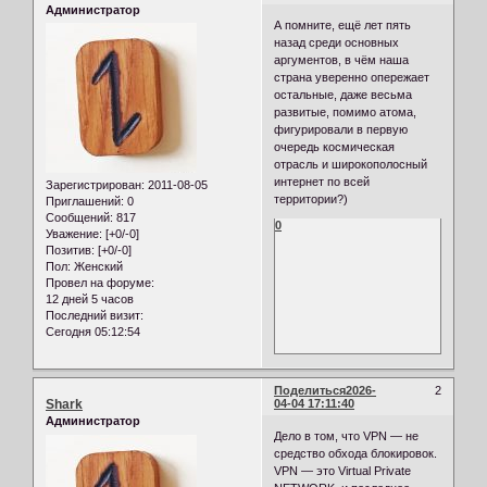
Администратор
А помните, ещё лет пять
назад среди основных
аргументов, в чём наша
страна уверенно опережает
остальные, даже весьма
развитые, помимо атома,
фигурировали в первую
очередь космическая
отрасль и широкополосный
интернет по всей
Зарегистрирован
: 2011-08-05
территории?)
Приглашений:
0
Сообщений:
817
0
Уважение:
[+0/-0]
Позитив:
[+0/-0]
Пол:
Женский
Провел на форуме:
12 дней 5 часов
Последний визит:
Сегодня 05:12:54
Поделиться
2026-
2
Shark
04-04 17:11:40
Администратор
Дело в том, что VPN — не
средство обхода блокировок.
VPN — это Virtual Private