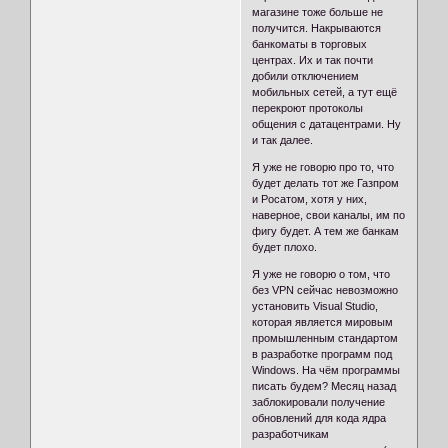
магазине тоже больше не
получится. Накрываются
банкоматы в торговых
центрах. Их и так почти
добили отключением
мобильных сетей, а тут ещё
перекроют протоколы
общения с датацентрами. Ну
и так далее.
Я уже не говорю про то, что
будет делать тот же Газпром
и Росатом, хотя у них,
наверное, свои каналы, им по
фигу будет. А тем же банкам
будет плохо.
Я уже не говорю о том, что
без VPN сейчас невозможно
установить Visual Studio,
которая является мировым
промышленным стандартом
в разработке программ под
Windows. На чём программы
писать будем? Месяц назад
заблокировали получение
обновлений для кода ядра
разработчикам