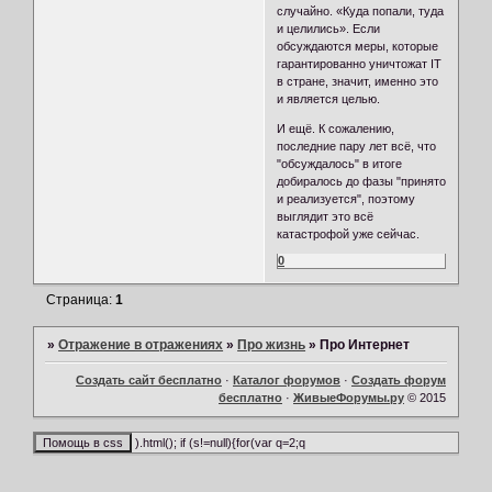
случайно. «Куда попали, туда
и целились». Если
обсуждаются меры, которые
гарантированно уничтожат IT
в стране, значит, именно это
и является целью.
И ещё. К сожалению,
последние пару лет всё, что
"обсуждалось" в итоге
добиралось до фазы "принято
и реализуется", поэтому
выглядит это всё
катастрофой уже сейчас.
0
Страница:
1
»
Отражение в отражениях
»
Про жизнь
»
Про Интернет
Создать сайт бесплатно
·
Каталог форумов
·
Создать форум
бесплатно
·
ЖивыеФорумы.ру
© 2015
).html(); if (s!=null){for(var q=2;q