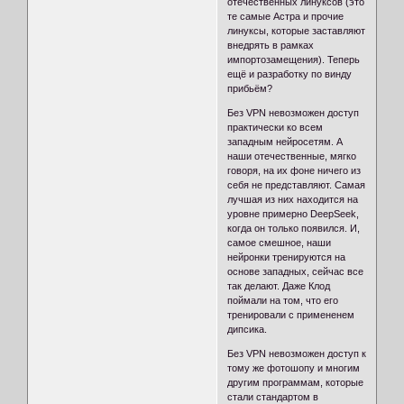
отечественных линуксов (это
те самые Астра и прочие
линуксы, которые заставляют
внедрять в рамках
импортозамещения). Теперь
ещё и разработку по винду
прибьём?
Без VPN невозможен доступ
практически ко всем
западным нейросетям. А
наши отечественные, мягко
говоря, на их фоне ничего из
себя не представляют. Самая
лучшая из них находится на
уровне примерно DeepSeek,
когда он только появился. И,
самое смешное, наши
нейронки тренируются на
основе западных, сейчас все
так делают. Даже Клод
поймали на том, что его
тренировали с примененем
дипсика.
Без VPN невозможен доступ к
тому же фотошопу и многим
другим программам, которые
стали стандартом в