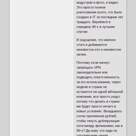
индустрии и фото, и видео.
Это просто полное
уничтожение всего, что было
создано в IT за последние лет
тридцать. Вернёмся в
середину 90-х в лучшем
случае.
И ощущение, что именно
этого и добиваются
неизвестно кто и неизвестно
зачем.
Поэтому если начнут
запрещать VPN
законодательно или
подводить ответственность
за его использование, через
неделю в стране не
останется ни одной айтишной
компании, все просто уедут,
потому что делать в стране
им будет просто нечего в
новых условиях. Вкладывать
сотни триллионов рублей,
чтобы тянуть дублирующие
сети между филиалами, как в
90-х? Да кому это надо по
сегодняшним ценам.